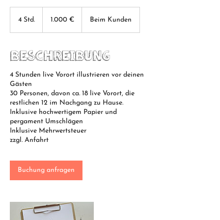
1.000
Euro
4 Std.
4
1.000 €
Beim Kunden
S
t
d
Beschreibung
.
4 Stunden live Vorort illustrieren vor deinen
Gästen​
30 Personen, davon ca. 18 live Vorort, die
restlichen 12 im Nachgang zu Hause.
Inklusive hochwertigem Papier und
pergament Umschlägen
Inklusive Mehrwertsteuer
zzgl. Anfahrt
Buchung anfragen