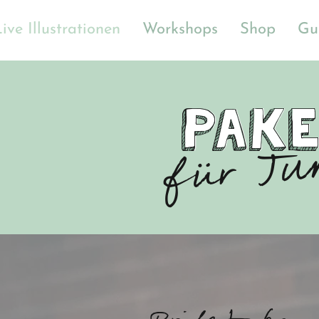
ive Illustrationen
Workshops
Shop
Gu
Pake
Pake
Pake
für Ju