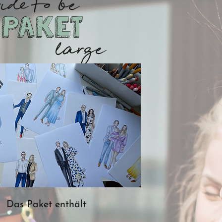
ide to be
Paket
Paket
large
Das
Paket
enthält