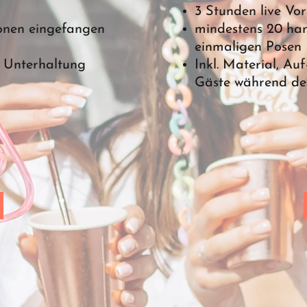
3 Stunden live Voro
onen eingefangen
mindestens 20 han
einmaligen Posen
e Unterhaltung
Inkl. Material, A
Gäste während des