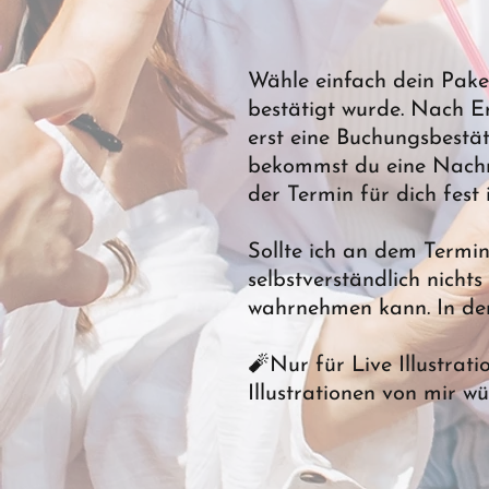
Wähle einfach dein Pake
bestätigt wurde. Nach E
erst eine Buchungsbestät
bekommst du eine Nachri
der Termin für dich fes
Sollte ich an dem Termin
selbstverständlich nichts
wahrnehmen kann. In der 
🧨​Nur für Live Illustrat
Illustrationen von mir w