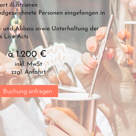
rt illustrieren
dgezeichnete Personen eingefangen in
uf- und Abbau sowie Unterhaltung der
 Live Acts
à 1.200 €
inkl. MwSt
zzgl. Anfahrt
Buchung anfragen