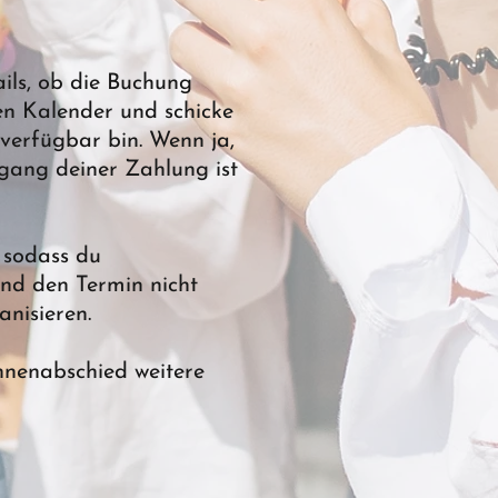
ils, ob die Buchung
en Kalender und schicke
 verfügbar bin. Wenn ja,
gang deiner Zahlung ist
 sodass du
 und den Termin nicht
nisieren.
innenabschied weitere