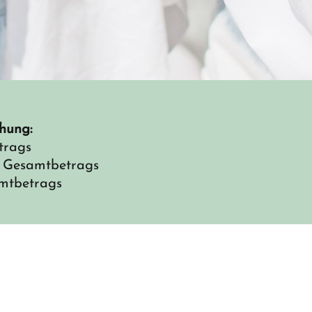
hung:
trags
s Gesamtbetrags
amtbetrags