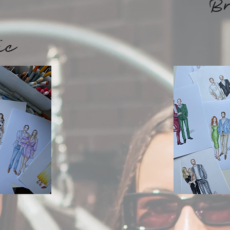
Br
ic