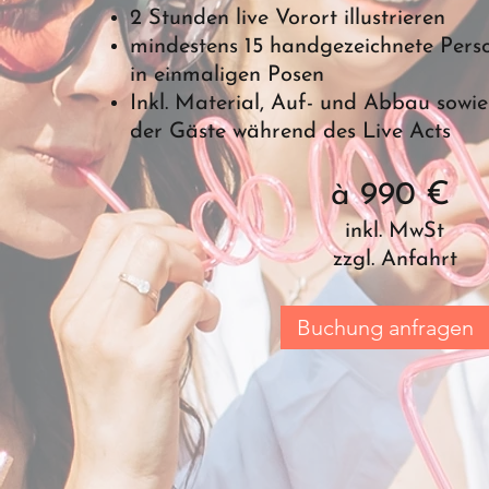
2 Stunden live Vorort illustrieren
mindestens 15 handgezeichnete Pers
in einmaligen Posen
Inkl. Material, Auf- und Abbau sowi
der Gäste während des Live Acts
à 990 €
inkl. MwSt
zzgl. Anfahrt
Buchung anfragen