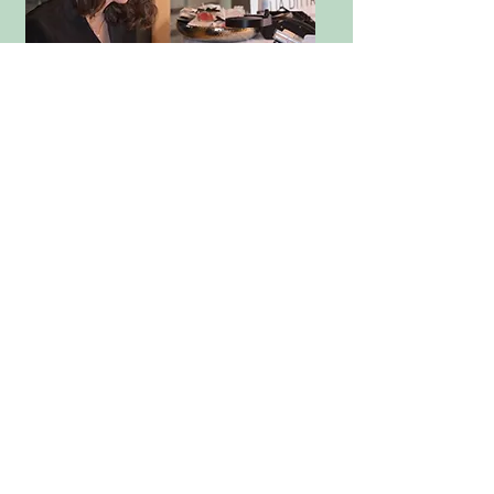
Firmenfeiern
hier klicken
Zum Ablauf
Und so läuft es ab:
Ich zeichne bei
dir live Vorort die gewünschte Anzahl
deiner Hochzeitsgäste! Pro Person
brauche ich im Schnitt 10 Minuten
für eine Illustration. Für ein Paar also
20 Minuten.
Deine Gäste können mir beim
Entstehen ihrer eigenen Illustration