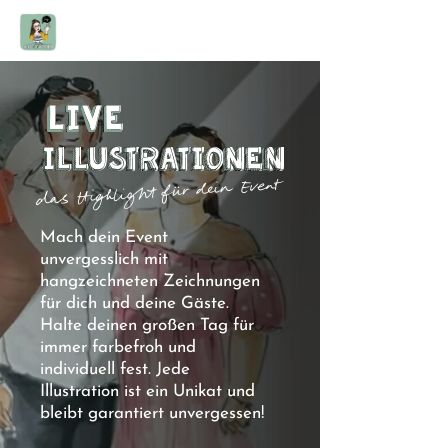
Live
Live
Live
IllustratioNen
IllustratioNen
IllustratioNen
das Highlight für dein Event
Mach dein Event
unvergesslich mit
hangzeichneten Zeichnungen
für dich und deine Gäste.
Halte deinen großen Tag für
immer farbefroh und
individuell fest. Jede
Illustration ist ein Unikat und
bleibt garantiert unvergessen!