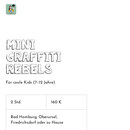
Mini
Graffiti
Rebels
Für coole Kids (7–12 Jahre)
160
Euro
2 Std.
2
160 €
S
t
Bad Homburg, Oberursel,
d
Friedrichsdorf oder zu Hause
.