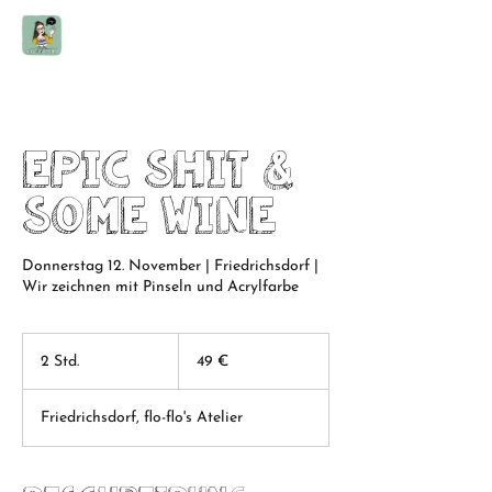
Epic shit &
some wine
Donnerstag 12. November | Friedrichsdorf |
Wir zeichnen mit Pinseln und Acrylfarbe
49
Euro
2 Std.
2
49 €
S
t
Friedrichsdorf, flo-flo's Atelier
d
.