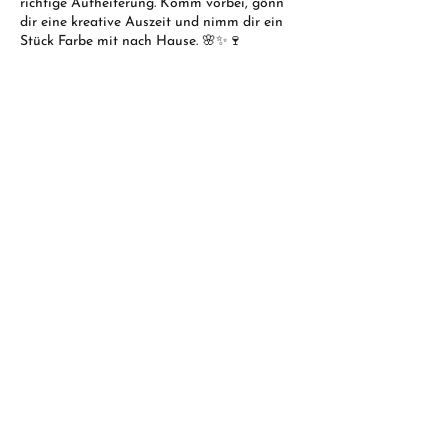
richtige Aufheiterung. Komm vorbei, gönn
dir eine kreative Auszeit und nimm dir ein
Stück Farbe mit nach Hause. 🌸✨🍷
Jetzt buchen
Florence Baumeister
Illustratorin
Folge mir!