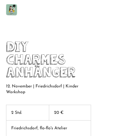
DIY
Charmes
Anhänger
12. November | Friedrichsdorf | Kinder
Workshop
20
Euro
2 Std.
2
20 €
S
t
Friedrichsdorf, flo-flo's Atelier
d
.